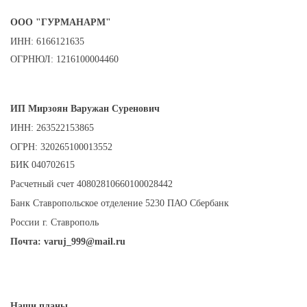
ООО "ГУРМАНАРМ"
ИНН: 6166121635
ОГРНЮЛ: 1216100004460
ИП Мирзоян Варужан Суренович
ИНН: 263522153865
ОГРН: 320265100013552
БИК
040702615
Расчетный счет 40802810660100028442
Банк Ставропольское отделение 5230 ПАО Сбербанк
России г. Ставрополь
Почта:
varuj_999@mail.ru
Наши планы.